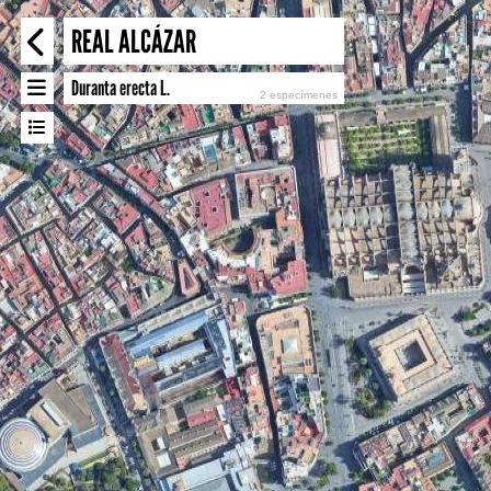
REAL ALCÁZAR
×
Duranta erecta L.
2 especímenes