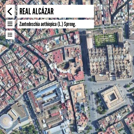
REAL ALCÁZAR
×
Zantedeschia aethiopica (L.) Spreng.
9 especímenes