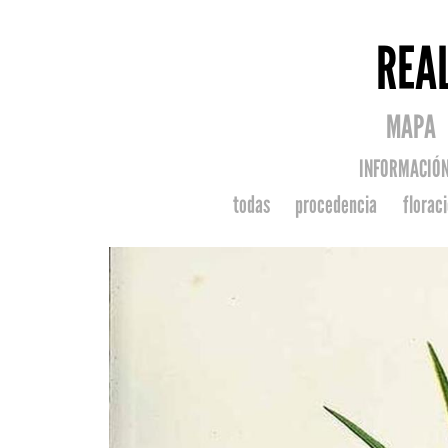
REA
MAPA
INFORMACIÓ
todas
procedencia
florac