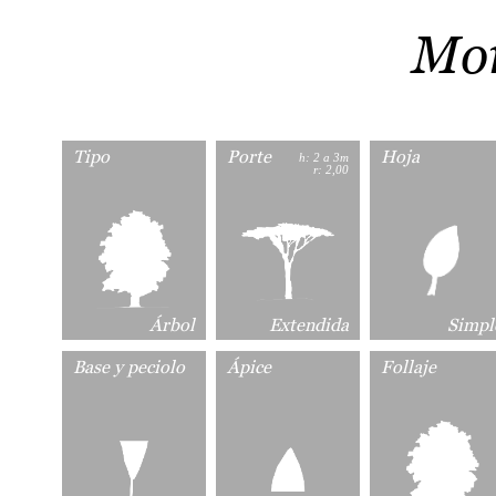
Mor
Tipo
Porte
Hoja
h: 2 a 3m
r: 2,00
Árbol
Extendida
Simpl
Base y peciolo
Ápice
Follaje