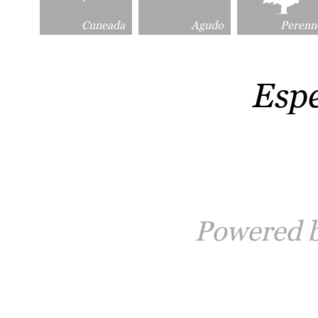
Cuneada
Agudo
Perenn
Esp
Powered 