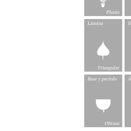
Planta
Lámina
D
Triangular
Base y peciolo
Á
Obtusa