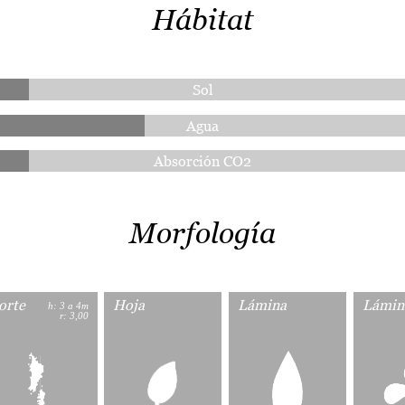
Hábitat
Sol
Agua
Absorción CO2
Morfología
orte
Hoja
Lámina
Lámin
h: 3 a 4m
r: 3,00