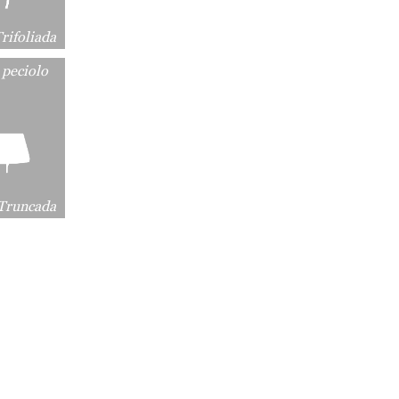
rifoliada
 peciolo
Truncada