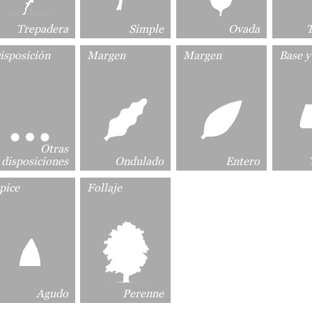
Trepadera
Simple
Ovada
T
isposición
Margen
Margen
Base y
Otras
disposiciones
Ondulado
Entero
pice
Follaje
Agudo
Perenne