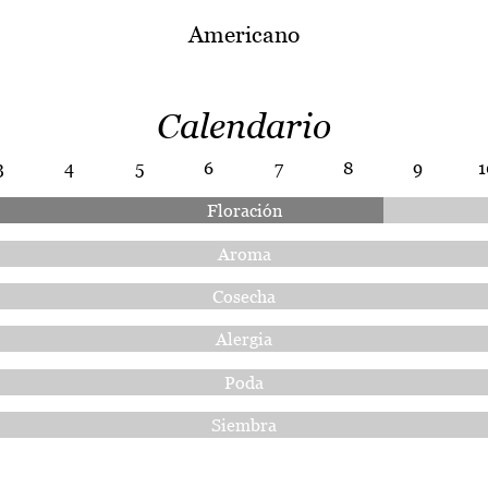
Americano
Calendario
3
4
5
6
7
8
9
1
Floración
Aroma
Cosecha
Alergia
Poda
Siembra