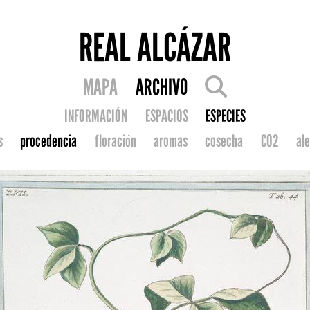
REAL ALCÁZAR
MAPA
ARCHIVO
INFORMACIÓN
ESPACIOS
ESPECIES
s
procedencia
floración
aromas
cosecha
CO2
ale