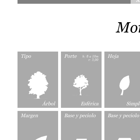
A
Mor
Tipo
Porte
Hoja
h: 8 a 10m
r: 3,00
Árbol
Esférica
Simpl
Margen
Base y peciolo
Base y peciolo