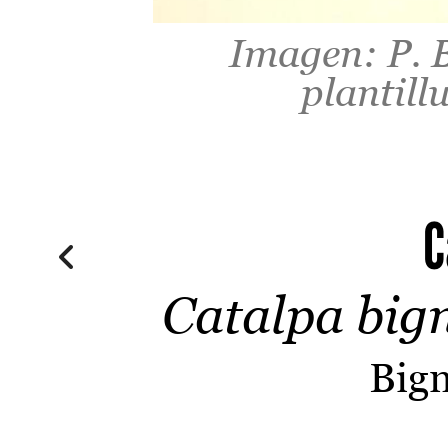
Imagen: P. B
plantill
C
Catalpa big
Big