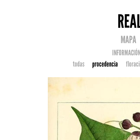
REA
MAPA
INFORMACIÓ
todas
procedencia
florac