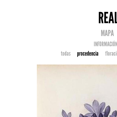
REA
MAPA
INFORMACIÓ
todas
procedencia
florac