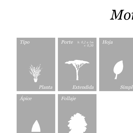
Mor
Tipo
Porte
Hoja
h: 0,2 a 1m
r: 0,30
Planta
Extendida
Simpl
Ápice
Follaje